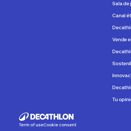
Sala de
Canal é
Decathl
Vende e
Decathl
Sosteni
Innovac
Decathl
Tu opin
Term of use
Cookie consent