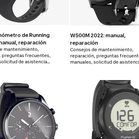
onómetro de Running
W500M 2022: manual,
anual, reparación
reparación
e mantenimiento,
Consejos de mantenimiento,
, preguntas frecuentes,
reparación, preguntas frecuent
olicitud de asistencia
manuales, solicitud de asistenc
loj para prolongar la vida
sobre su reloj para prolongar la
tenerlo siempre en buen
útil y mantenerlo siempre en b
estado