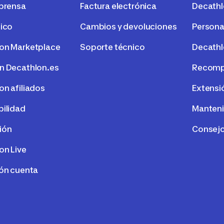
 prensa
Factura electrónica
Decath
tico
Cambios y devoluciones
Persona
on Marketplace
Soporte técnico
Decathl
n Decathlon.es
Recompr
on afiliados
Extensi
bilidad
Manteni
ión
Consejo
on Live
ión cuenta