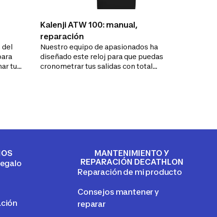
Kalenji ATW 100: manual,
reparación
 del
Nuestro equipo de apasionados ha
para
diseñado este reloj para que puedas
ar tus
cronometrar tus salidas con total
simplicidad.¿Buscas un reloj con
funciones simples para todos los
entrenamientos, incluso bajo la lluvia?
IOS
MANTENIMIENTO Y
REPARACIÓN DECATHLON
regalo
Reparación de mi producto
Consejos mantener y
ación
reparar