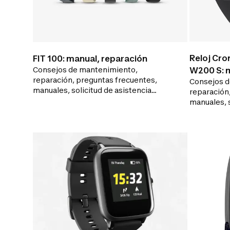
Reloj Cr
FIT 100: manual, reparación
Consejos de mantenimiento,
W200 S: m
reparación, preguntas frecuentes,
Consejos d
manuales, solicitud de asistencia
reparación
sobre su reloj para prolongar la vida
manuales, s
útil y mantenerlo siempre en buen
sobre su re
estado
útil y man
estado