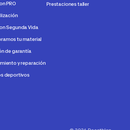
lon PRO
Prestaciones taller
lización
on Segunda Vida
amos tu material
ón de garantía
miento y reparación
s deportivos