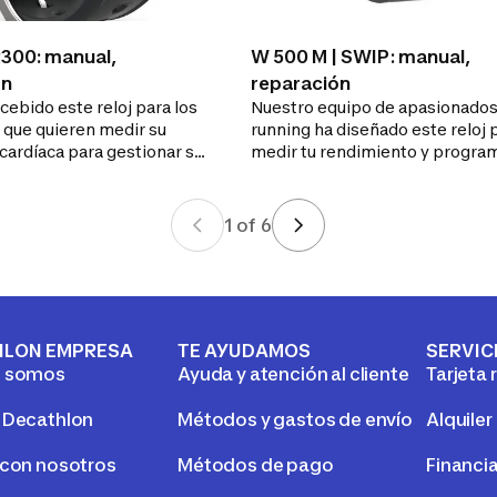
R300: manual,
W 500 M | SWIP: manual,
ón
reparación
ebido este reloj para los
Nuestro equipo de apasionados
 que quieren medir su
running ha diseñado este reloj 
cardíaca para gestionar su
medir tu rendimiento y program
urante los entrenamientos.
entrenamientos fraccionados
1
of
6
HLON EMPRESA
TE AYUDAMOS
SERVIC
s somos
Ayuda y atención al cliente
Tarjeta 
 Decathlon
Métodos y gastos de envío
Alquiler
 con nosotros
Métodos de pago
Financi