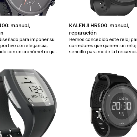
 400: manual,
KALENJI HR500: manual,
ón
reparación
 diseñado para imponer su
Hemos concebido este reloj par
portivo con elegancia,
corredores que quieren un reloj
ado con un cronómetro que
sencillo para medir la frecuenci
á medir con precisión un
cardíaca en la muñeca y calcular
determinado.
calorías.