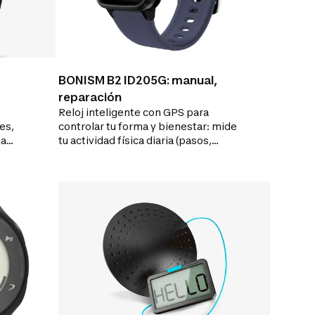
BONISM B2 ID205G: manual,
reparación
Reloj inteligente con GPS para
es,
controlar tu forma y bienestar: mide
ia
tu actividad física diaria (pasos,
 vida
calorías, sueño) y deportiva (caminar,
uen
correr, fitness).