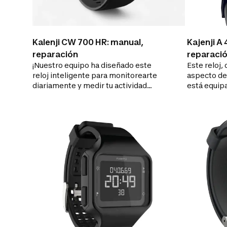
Kalenji CW 700 HR: manual,
Kajenji A
reparación
reparaci
¡Nuestro equipo ha diseñado este
Este reloj,
reloj inteligente para monitorearte
aspecto de
diariamente y medir tu actividad
está equip
física!
te permitir
intervalo 