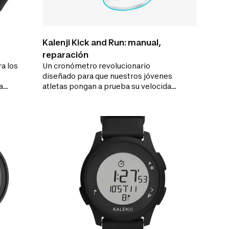
Kalenji Kick and Run: manual,
reparación
a los
Un cronómetro revolucionario
diseñado para que nuestros jóvenes
a
atletas pongan a prueba su velocidad
 las
en recorridos con líneas idénticas de
salida y de meta.