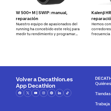
W 500+ M | SWIP: manual,
Kalenji H
reparación
reparaci
Nuestro equipo de apasionados del
Hemos conc
running ha concebido este reloj para
corredores
medir tu rendimiento y programar
frecuencia 
entrenamientos fraccionados
esfuerzo d
DECAT
Volver a Decathlon.es
Quiéne
App Decathlon
Tiendas
Trabaja