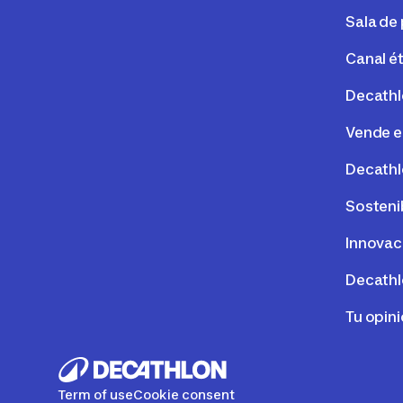
Sala de
Canal é
Decathl
Vende e
Decathl
Sosteni
Innovac
Decathl
Tu opin
Term of use
Cookie consent