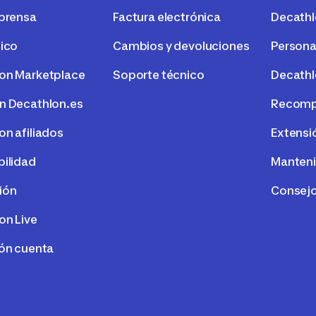
 prensa
Factura electrónica
Decath
tico
Cambios y devoluciones
Persona
on Marketplace
Soporte técnico
Decathl
n Decathlon.es
Recompr
on afiliados
Extensi
bilidad
Manteni
ión
Consejo
on Live
ión cuenta