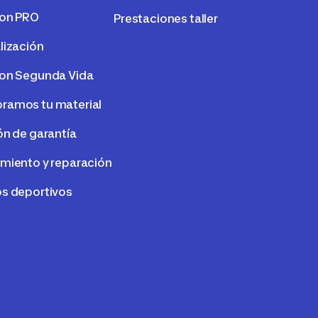
lon PRO
Prestaciones taller
lización
on Segunda Vida
amos tu material
ón de garantía
miento y reparación
s deportivos