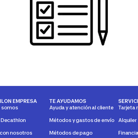
HLON EMPRESA
TE AYUDAMOS
SERVIC
s somos
Ayuda y atención al cliente
Tarjeta 
 Decathlon
Métodos y gastos de envío
Alquiler
 con nosotros
Métodos de pago
Financi