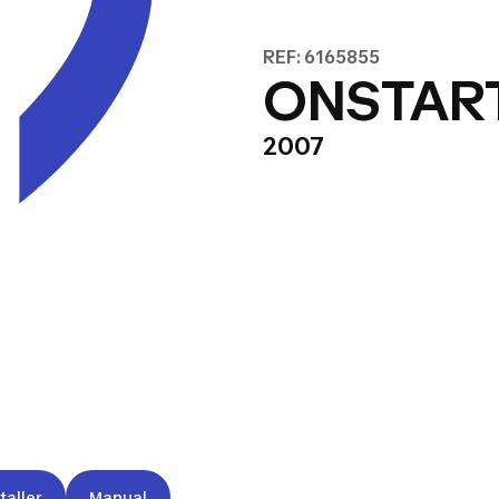
REF: 6165855
ONSTART
2007
taller
Manual