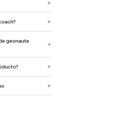
 coach?
 de geonaute
roducto?
no