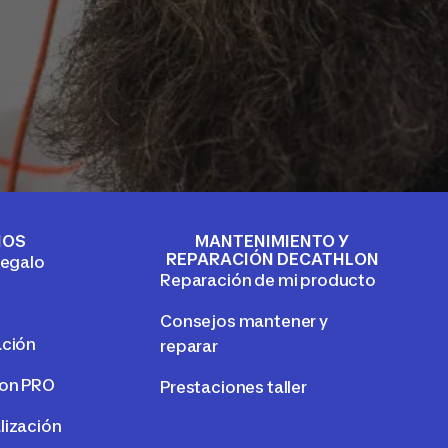
IOS
MANTENIMIENTO Y
REPARACIÓN DECATHLON
regalo
Reparación de mi producto
Consejos mantener y
ación
reparar
lon PRO
Prestaciones taller
lización