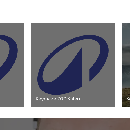
Keymaze 700 Kalenji
K