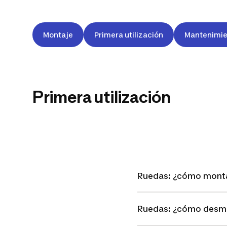
900⎟GRIS
VERDE - AZUL -
Montaje
Primera utilización
Mantenimie
GRIS
NARANJA⎟202
Primera utilización
-2021
Ruedas: ¿cómo monta
Ruedas: ¿cómo desmo