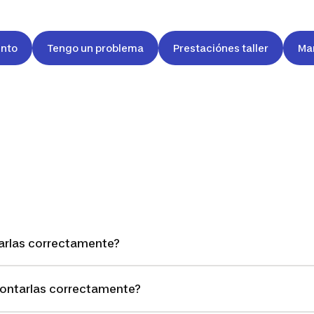
nto
Tengo un problema
Prestaciónes taller
Ma
0
rlas correctamente?
ntarlas correctamente?