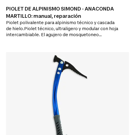
PIOLET DE ALPINISMO SIMOND - ANACONDA
MARTILLO: manual, reparación
Piolet polivalente para alpinismo técnico y cascada
de hielo.Piolet técnico, ultraligero y modular con hoja
intercambiable. El agujero de mosquetoneo
presente bajo el borde de la empuñadura permite
asegurar el piolet con ayuda de un leash.