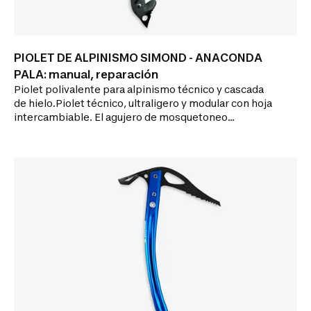
PIOLET DE ALPINISMO SIMOND - ANACONDA
PALA: manual, reparación
Piolet polivalente para alpinismo técnico y cascada
de hielo.Piolet técnico, ultraligero y modular con hoja
intercambiable. El agujero de mosquetoneo
presente bajo el borde de la empuñadura permite
asegurar el piolet con ayuda de un leash.