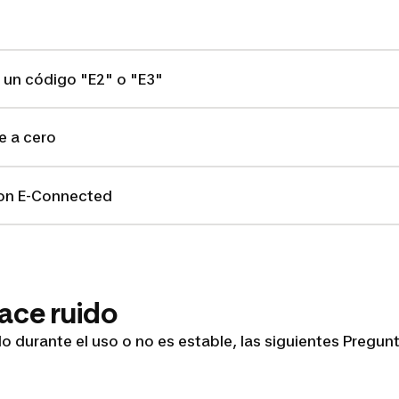
 un código "E2" o "E3"
e a cero
on E-Connected
hace ruido
ido durante el uso o no es estable, las siguientes Pregu