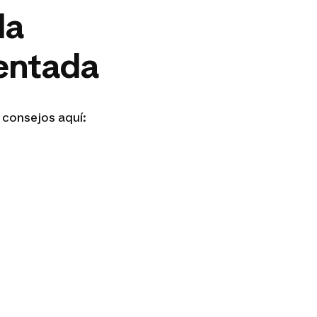
da
entada
 consejos aquí: