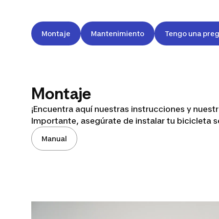
Montaje
Mantenimiento
Tengo una pre
Montaje
DOMYOS
¡Encuentra aquí nuestras instrucciones y nuest
Importante, asegúrate de instalar tu bicicleta
EB520 B
Manual
(2024)