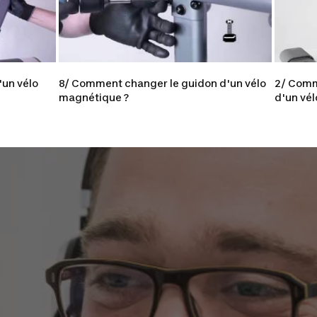
'un vélo
8/ Comment changer le guidon d'un vélo
2/ Comm
magnétique ?
d'un vé