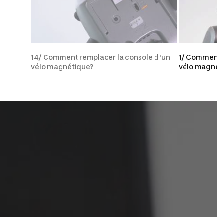
14/ Comment remplacer la console d'un
1/ Comment
vélo magnétique?
vélo magné