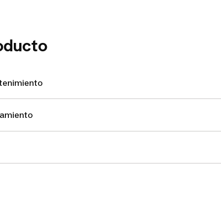
oducto
ntenimiento
namiento