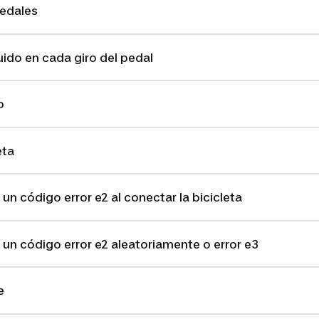
pedales
ido en cada giro del pedal
o
eta
un código error e2 al conectar la bicicleta
 un código error e2 aleatoriamente o error e3
e