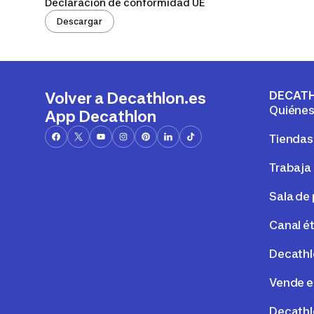
Declaración de conformidad UE
Descargar
DECAT
Volver a Decathlon.es
Quiéne
App Decathlon
Tiendas
Trabaja
Sala de
Canal é
Decathl
Vende e
Decathl