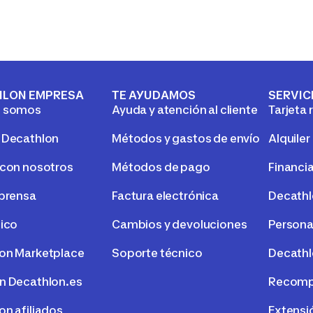
HLON EMPRESA
TE AYUDAMOS
SERVIC
s somos
Ayuda y atención al cliente
Tarjeta 
 Decathlon
Métodos y gastos de envío
Alquiler
 con nosotros
Métodos de pago
Financi
 prensa
Factura electrónica
Decath
tico
Cambios y devoluciones
Persona
on Marketplace
Soporte técnico
Decathl
n Decathlon.es
Recompr
on afiliados
Extensi