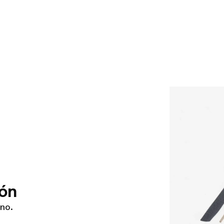
ión
eno.