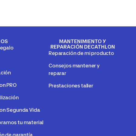
IOS
MANTENIMIENTO Y
REPARACIÓN DECATHLON
regalo
Reparación de mi producto
Consejos mantener y
ación
reparar
lon PRO
Prestaciones taller
lización
on Segunda Vida
amos tu material
ón de garantía