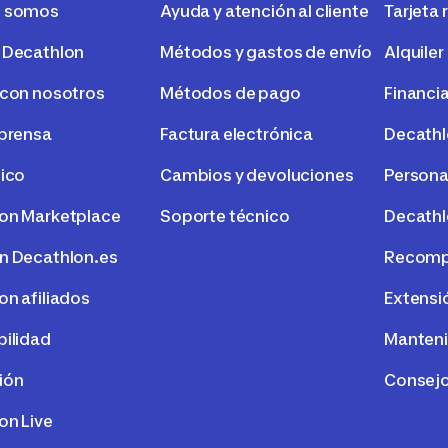
s somos
Ayuda y atención al cliente
Tarjeta 
 Decathlon
Métodos y gastos de envío
Alquiler
 con nosotros
Métodos de pago
Financi
 prensa
Factura electrónica
Decath
tico
Cambios y devoluciones
Persona
on Marketplace
Soporte técnico
Decathl
n Decathlon.es
Recompr
on afiliados
Extensi
bilidad
Manteni
ión
Consejo
on Live