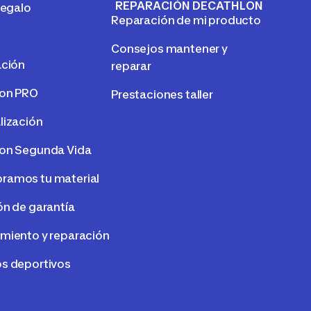
REPARACIÓN DECATHLON
regalo
Reparación de mi producto
Consejos mantener y
ación
reparar
lon PRO
Prestaciones taller
lización
on Segunda Vida
amos tu material
ón de garantía
miento y reparación
s deportivos