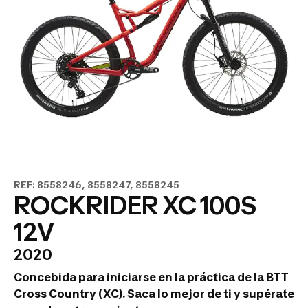
REF: 8558246, 8558247, 8558245
ROCKRIDER XC 100S
12V
2020
Concebida para iniciarse en la práctica de la BTT
Cross Country (XC). Saca lo mejor de ti y supérate