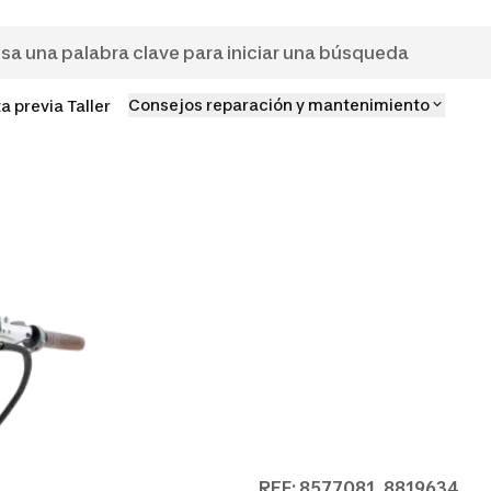
Consejos reparación y mantenimiento
ta previa Taller
REF: 8577081, 8819634