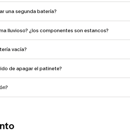
r una segunda batería?
ima lluvioso? ¿los componentes son estancos?
ería vacía?
ido de apagar el patinete?
tón?
nto