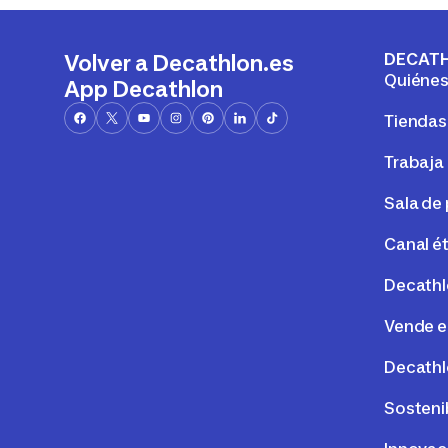
DECAT
Volver a Decathlon.es
Quiéne
App Decathlon
Tiendas
Trabaja
Sala de
Canal é
Decathl
Vende e
Decathl
Sosteni