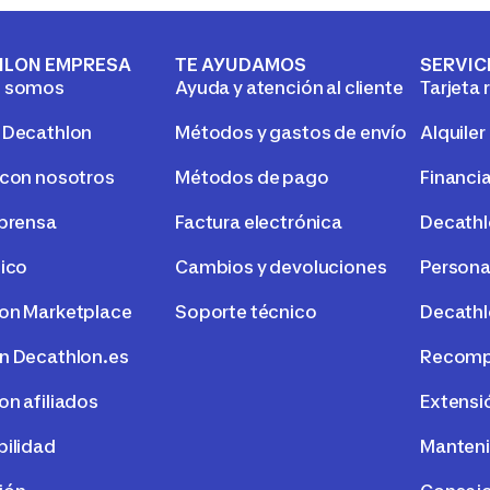
HLON EMPRESA
TE AYUDAMOS
SERVIC
s somos
Ayuda y atención al cliente
Tarjeta 
 Decathlon
Métodos y gastos de envío
Alquiler
 con nosotros
Métodos de pago
Financi
 prensa
Factura electrónica
Decath
tico
Cambios y devoluciones
Persona
on Marketplace
Soporte técnico
Decathl
n Decathlon.es
Recompr
on afiliados
Extensi
bilidad
Manteni