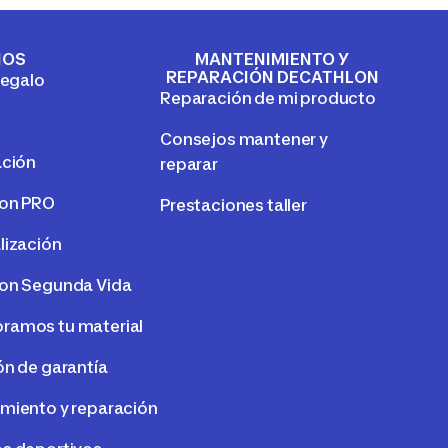
IOS
MANTENIMIENTO Y
REPARACIÓN DECATHLON
regalo
Reparación de mi producto
Consejos mantener y
ación
reparar
lon PRO
Prestaciones taller
lización
on Segunda Vida
amos tu material
ón de garantía
miento y reparación