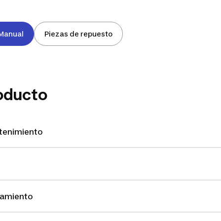
Manual
Piezas de repuesto
oducto
ntenimiento
namiento