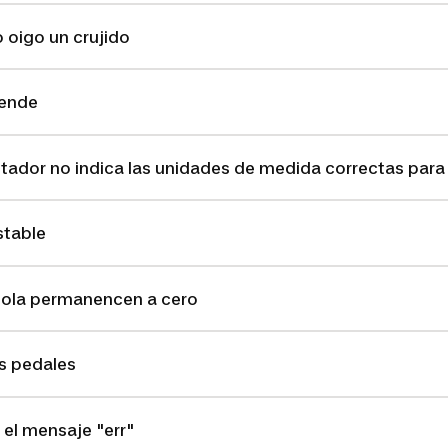
 oigo un crujido
iende
tador no indica las unidades de medida correctas para 
stable
nsola permanencen a cero
s pedales
 el mensaje "err"