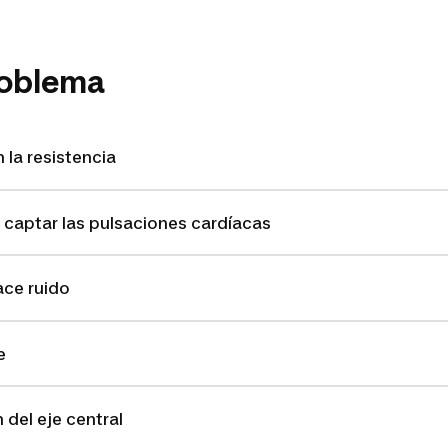
roblema
la resistencia
e captar las pulsaciones cardíacas
hace ruido
e
 del eje central