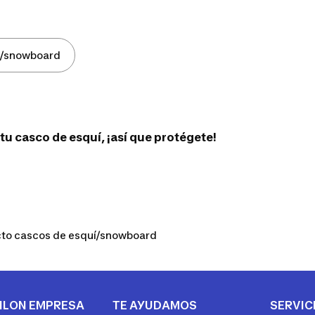
i/snowboard
u casco de esquí, ¡así que protégete!
cto cascos de esquí/snowboard
HLON EMPRESA
TE AYUDAMOS
SERVIC