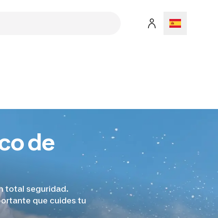
co de
n total seguridad.
portante que cuides tu