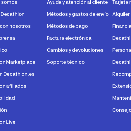
s somos
Ayuda y atención al cliente
Tarjeta 
 Decathlon
Métodos y gastos de envío
Alquiler
 con nosotros
Métodos de pago
Financi
 prensa
Factura electrónica
Decath
tico
Cambios y devoluciones
Persona
on Marketplace
Soporte técnico
Decathl
n Decathlon.es
Recompr
on afiliados
Extensi
bilidad
Manteni
ión
Consejo
on Live