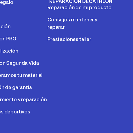
REPARACIÓN DECATHLON
regalo
Reparación de mi producto
Consejos mantener y
ación
reparar
lon PRO
Prestaciones taller
lización
on Segunda Vida
amos tu material
ón de garantía
miento y reparación
s deportivos