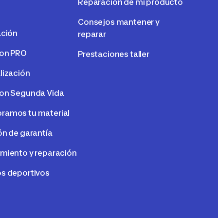
Reparación de mi producto
Consejos mantener y
ación
reparar
lon PRO
Prestaciones taller
lización
on Segunda Vida
amos tu material
ón de garantía
miento y reparación
s deportivos