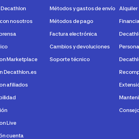
 Decathlon
Métodos y gastos de envío
Alquiler
 con nosotros
Métodos de pago
Financi
 prensa
Factura electrónica
Decath
tico
Cambios y devoluciones
Persona
on Marketplace
Soporte técnico
Decathl
n Decathlon.es
Recompr
on afiliados
Extensi
bilidad
Manteni
ión
Consejo
on Live
ión cuenta