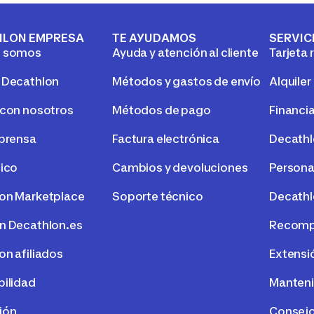
HLON EMPRESA
TE AYUDAMOS
SERVIC
s somos
Ayuda y atención al cliente
Tarjeta 
 Decathlon
Métodos y gastos de envío
Alquiler
 con nosotros
Métodos de pago
Financi
 prensa
Factura electrónica
Decath
tico
Cambios y devoluciones
Persona
on Marketplace
Soporte técnico
Decathl
n Decathlon.es
Recompr
on afiliados
Extensi
bilidad
Manteni
ión
Consejo