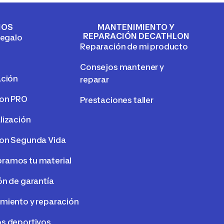
IOS
MANTENIMIENTO Y
REPARACIÓN DECATHLON
regalo
Reparación de mi producto
Consejos mantener y
ación
reparar
lon PRO
Prestaciones taller
lización
on Segunda Vida
amos tu material
ón de garantía
miento y reparación
s deportivos