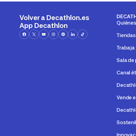
DECAT
Volver a Decathlon.es
Quiéne
App Decathlon
Tiendas
Trabaja
Sala de
Canal é
Decathl
Vende e
Decathl
Sosteni
Innovac