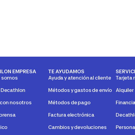
HLON EMPRESA
TE AYUDAMOS
SERVIC
s somos
Ayuda y atención al cliente
Tarjeta 
 Decathlon
Métodos y gastos de envío
Alquiler
 con nosotros
Métodos de pago
Financi
 prensa
Factura electrónica
Decath
tico
Cambios y devoluciones
Persona