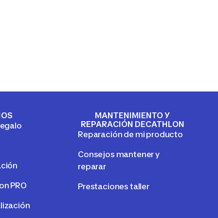
IOS
MANTENIMIENTO Y
REPARACIÓN DECATHLON
regalo
Reparación de mi producto
Consejos mantener y
ación
reparar
lon PRO
Prestaciones taller
lización