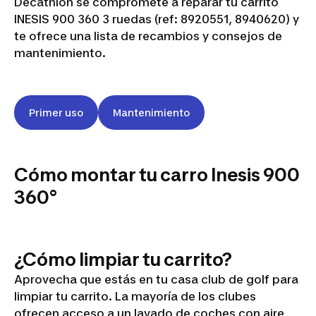
Decathlon se compromete a reparar tu carrito
INESIS 900 360 3 ruedas (ref: 8920551, 8940620) y
te ofrece una lista de recambios y consejos de
mantenimiento.
INESIS
GOLF
Primer uso
Mantenimiento
TROLLEY
3
WHEELS
Cómo montar tu carro Inesis 900
360°
360°
SS25
¿Cómo limpiar tu carrito?
Aprovecha que estás en tu casa club de golf para
limpiar tu carrito. La mayoría de los clubes
ofrecen acceso a un lavado de coches con aire