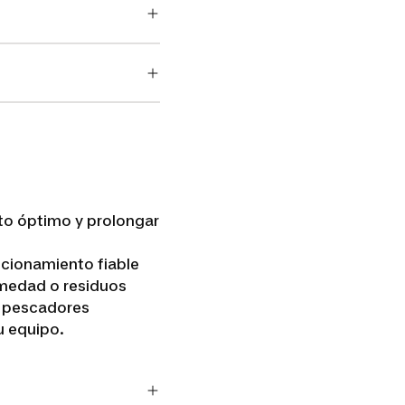
to óptimo y prolongar
ncionamiento fiable
umedad o residuos
os pescadores
u equipo.