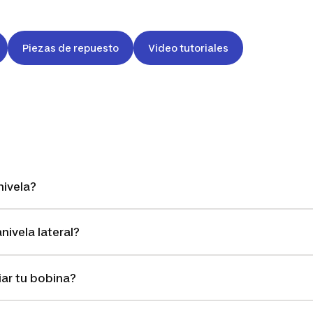
Piezas de repuesto
Video tutoriales
ivela?
ivela lateral?
r tu bobina?