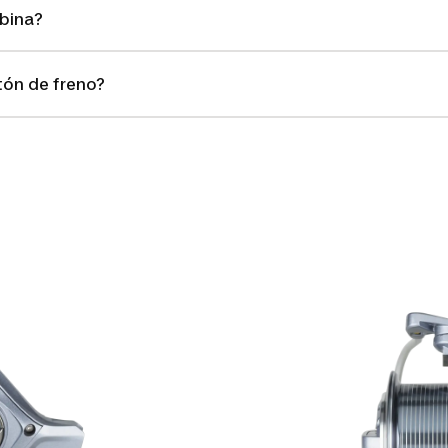
bina?
ón de freno?