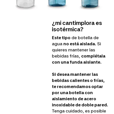
¿mi cantimplora es
isotérmica?
Este tipo
de botella de
agua
no está aislada
. Si
quieres mantener las
bebidas frías,
complétala
con una funda aislante
.
Si desea mantener las
bebidas calientes o frías,
te recomendamos optar
por una botella con
aislamiento de acero
inoxidable de doble pared
.
Tenga cuidado, es posible