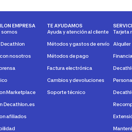
HLON EMPRESA
TE AYUDAMOS
SERVIC
s somos
Ayuda y atención al cliente
Tarjeta 
 Decathlon
Métodos y gastos de envío
Alquiler
 con nosotros
Métodos de pago
Financi
 prensa
Factura electrónica
Decath
tico
Cambios y devoluciones
Persona
on Marketplace
Soporte técnico
Decathl
n Decathlon.es
Recompr
on afiliados
Extensi
bilidad
Manteni