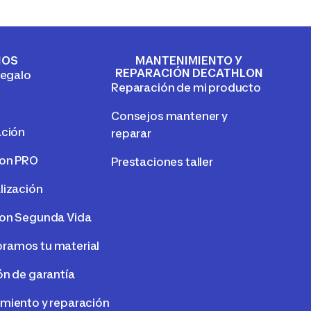
IOS
MANTENIMIENTO Y
REPARACIÓN DECATHLON
regalo
Reparación de mi producto
Consejos mantener y
ación
reparar
lon PRO
Prestaciones taller
lización
on Segunda Vida
amos tu material
ón de garantía
miento y reparación