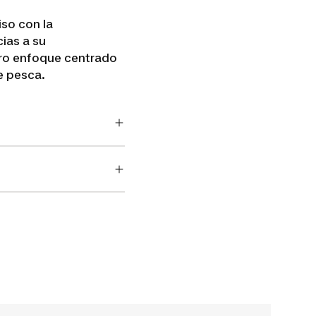
so con la
ias a su
tro enfoque centrado
e pesca.