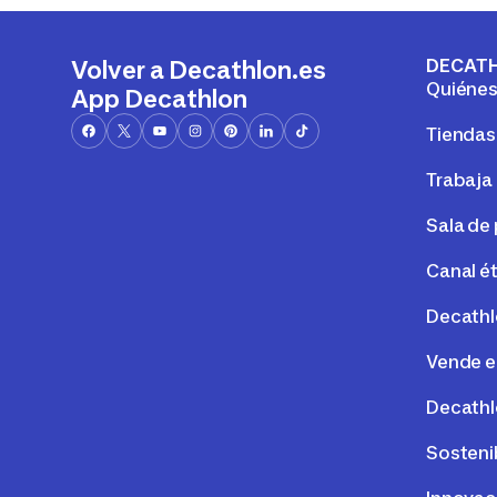
DECAT
Volver a Decathlon.es
Quiéne
App Decathlon
Tiendas
Trabaja
Sala de
Canal é
Decathl
Vende e
Decathl
Sosteni