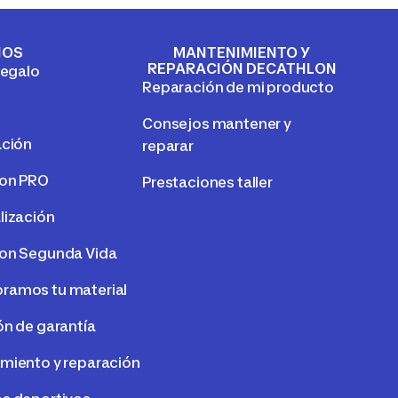
IOS
MANTENIMIENTO Y
REPARACIÓN DECATHLON
regalo
Reparación de mi producto
Consejos mantener y
ación
reparar
lon PRO
Prestaciones taller
lización
on Segunda Vida
amos tu material
ón de garantía
miento y reparación