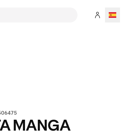
8506475
TA MANGA