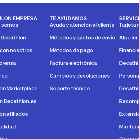
HLON EMPRESA
TE AYUDAMOS
SERVIC
s somos
Ayuda y atención al cliente
Tarjeta 
 Decathlon
Métodos y gastos de envío
Alquiler
 con nosotros
Métodos de pago
Financi
 prensa
Factura electrónica
Decath
tico
Cambios y devoluciones
Persona
on Marketplace
Soporte técnico
Decathl
n Decathlon.es
Recompr
on afiliados
Extensi
bilidad
Manteni