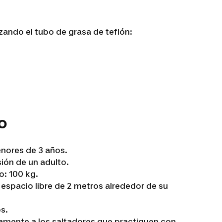
izando el tubo de grasa de teflón:
o
enores de 3 años.
sión de un adulto.
o: 100 kg.
espacio libre de 2 metros alrededor de su
s.
mente a los saltadores que practiquen con