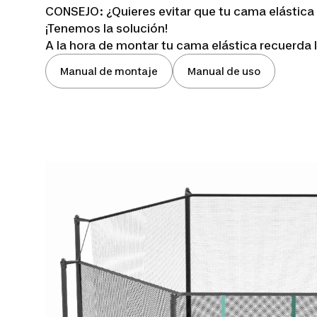
rond 420:
CONSEJO: ¿Quieres evitar que tu cama elástica
¡Tenemos la solución!
A la hora de montar tu cama elástica recuerda lu
manual
Manual de montaje
Manual de uso
reparación