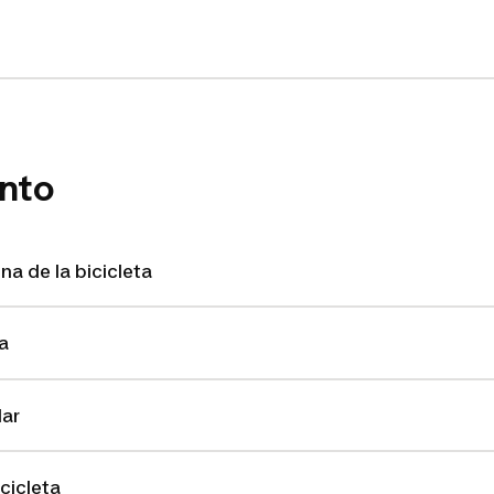
nto
na de la bicicleta
a
lar
cicleta