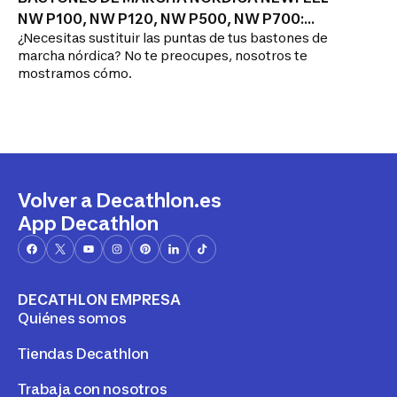
NW P100, NW P120, NW P500, NW P700:
¿Necesitas sustituir las puntas de tus bastones de
manual, reparación
marcha nórdica? No te preocupes, nosotros te
mostramos cómo.
Volver a Decathlon.es
App Decathlon
DECATHLON EMPRESA
Quiénes somos
Tiendas Decathlon
Trabaja con nosotros